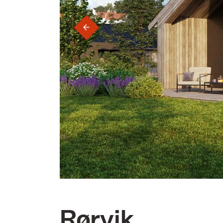
‹
Rørvik