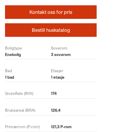
Kontakt oss for pris
Bestill huskatalog
Boligtype
Soverom
Enebolig
3 soverom
Bad
Etasjer
1 bad
1 etasje
Grunnflate (BYA)
174
Bruksareal (BRA)
126,4
Primærrom (P-rom)
121,3 P-rom